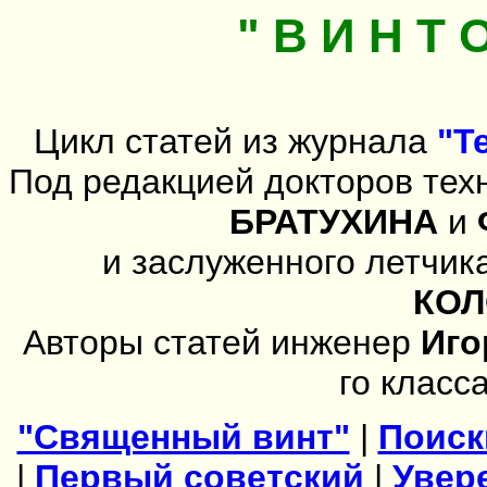
" В И Н Т 
Цикл статей из журнала
"Т
Под редакцией докторов тех
БРАТУХИНА
и
и заслуженного летчи
КО
Авторы статей инженер
Иго
го класс
"Священный винт"
|
Поиск
|
Первый советский
|
Увер