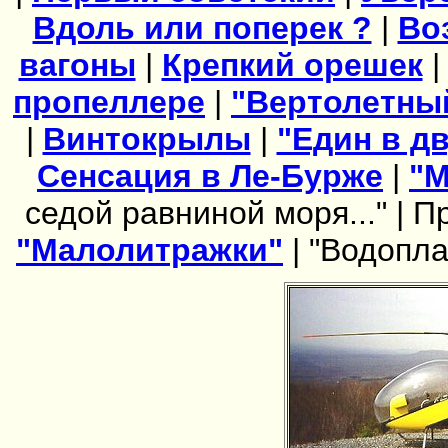
Вдоль или поперек ?
|
Во
вагоны
|
Крепкий орешек
пропеллере
|
"Вертолетны
|
Винтокрылы
|
"Един в д
Сенсация в Ле-Бурже
|
"М
седой равниной моря..." |
Пр
"Малолитражки"
|
"Водопл